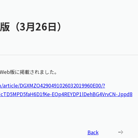
版（3月26日）
Web版に掲載されました。
om/article/DGXMZO4290491026032019960E00/?
CrdcTD5MPD5faH6D1fKe-EOp4REYDP1lDehBG4VrvCN-Jppd8
Back