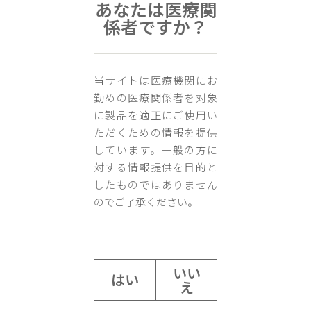
あなたは医療関
係者ですか？
第3回 遠隔心臓リハビリテーション研究会を共催いたします。
当サイトは医療機関にお
プログラムやお申込み方法につきましては、下記の研究会ページ（Petix）を
勤めの医療関係者を対象
ご覧ください。
に製品を適正にご使用い
ただくための情報を提供
https://20260416enkakushinriha.peatix.com
しています。一般の方に
【開催日（オンライン開催）】 2026年4月16日（木）18:30～20:10
対する情報提供を目的と
したものではありません
【事前申込制】締切 4月5日（日）23:59
のでご了承ください。
前の記事へ
次の記事へ
いい
はい
え