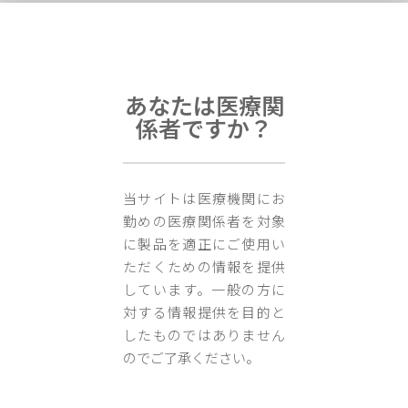
あなたは医療関
係者ですか？
当サイトは医療機関にお
勤めの医療関係者を対象
に製品を適正にご使用い
ただくための情報を提供
しています。一般の方に
対する情報提供を目的と
CR U
したものではありません
のでご了承ください。
居宅側のCR Home（モバイルアプリ）から取得された、患者さ
んの問診情報・心電データ・運動状態データがクラウドを介し